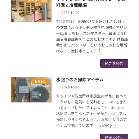
わが家の収納
料庫＆冷蔵庫編
2022-10-29
2022年6月、6週続けてお届けした片付け
のプロによるキッチン覗き見収納公開リレ
ーbyおうちレッスンマスター。最後は食料
庫＆冷蔵庫編をまとめたお話です♪ 食品庫
我が家にパントリーというおしゃれな場所
はなく、食料庫として […]
続きを読む
水回りのお掃除アイテム
お片付け
2022-10-21
キッチンや洗面所は家族全員が毎日使うと
ころだし、運気にも関わるし、いつもきれ
いをキープしたいですよね？といいつつ、
私掃除は苦手なんです…だから、少しでも
掃除しやすくなるように、お気に入りのア
イテムで揃えています！ 我が家 […]
続きを読む