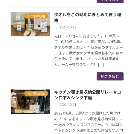
タオルをこの時期にまとめて買う理
わが家の収納
由
2022-10-13
先日ニトリさんに行きました。13点買っ
て、内10点はタオル。我が家がこの時期に
タオルを買うのは…？ 我が家のタオルルー
ル まず、我が家のタオル類は基本的に数や
色を決めています。 バスタオルは家族4
人、一人一枚なので、合計 […]
続きを読む
キッチン覗き見収納公開リレー★コ
わが家の収納
ンロ下＆シンク下編
2022-10-11
2022年6月、6週続けてお届けした片付け
のプロによるキッチン覗き見収納公開リレ
ーbyおうちレッスンマスター。今回はコン
ロ下＆シンク下編をまとめたお話です♪ コ