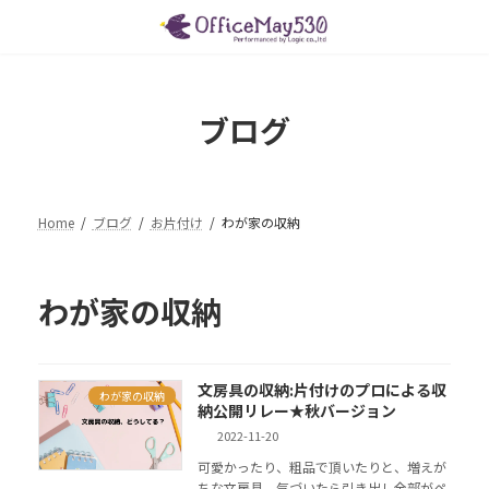
コ
ナ
ン
ビ
テ
ゲ
ン
ー
ツ
シ
ブログ
へ
ョ
ス
ン
キ
に
ッ
移
プ
動
Home
ブログ
お片付け
わが家の収納
わが家の収納
文房具の収納:片付けのプロによる収
わが家の収納
納公開リレー★秋バージョン
2022-11-20
可愛かったり、粗品で頂いたりと、増えが
ちな文房具。気づいたら引き出し全部がペ