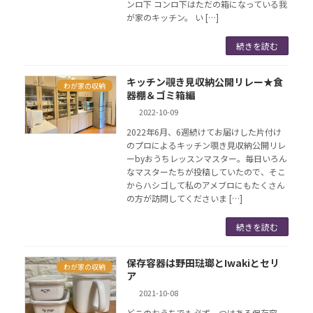
ンロ下 コンロ下はただの箱になっている我
が家のキッチン。 い […]
続きを読む
キッチン覗き見収納公開リレー★食
わが家の収納
器棚＆ゴミ箱編
2022-10-09
2022年6月、6週続けてお届けした片付け
のプロによるキッチン覗き見収納公開リレ
ーbyおうちレッスンマスター。毎日いろん
なマスターたちが投稿していたので、そこ
からハシゴして私のアメブロにもたくさん
の方が訪問してくださいま […]
続きを読む
保存容器は野田琺瑯とIwakiとセリ
わが家の収納
ア
2021-10-08
どこのおうちでも必ず一つはある保存容