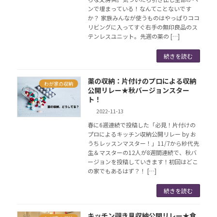
ンで埋まっている！なんてことないです
か？ 家族みんなが使うものはやっぱりココ
リビングに入ってすぐ右手の無印良品のス
テンレスユニット。先週の薬の […]
続きを読む
薬の収納：片付けのプロによる収納
わが家の収納
公開リレー★秋バージョンスター
ト！
2022-11-13
春に6週連続で投稿した「必見！片付けの
プロによるキッチン収納公開リレー by お
うちレッスンマスター！」11/7から紗代先
生＆マスターの12人が8週間連続で、秋バ
ージョンを投稿していきます！初回はどこ
の家でもあるはず？！ […]
続きを読む
キッチン覗き見収納公開リレー★食