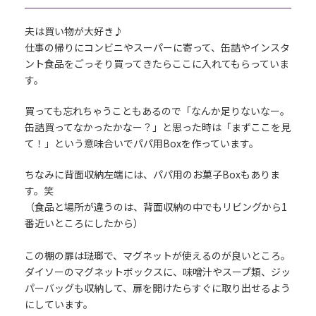
夫は買い物が大好き♪
仕事の帰りにコンビニやスーパーに寄って、缶詰やインスタ
ント食品をごっそり買ってきたらここに入れてもらっていま
す。
買っても忘れちゃうこともあるので「なんか足りないなー。
缶詰買ってなかったかなー？」と思った時は「まずここを見
て！」という意味合いでパパ用Boxを作っています。
ちなみに背面収納左端には、パパ用のお菓子Boxもありま
す。笑
（食品と場所が違うのは、背面収納の中でもリビングから1
番近いところにしたから）
この棚の扉は琺瑯で、マグネットが使えるのが良いところ。
ダイソーのマグネットボックスに、味噌汁やスープ類、ジッ
パーバッグも収納して、扉を開けたらすぐに取り出せるよう
にしています。