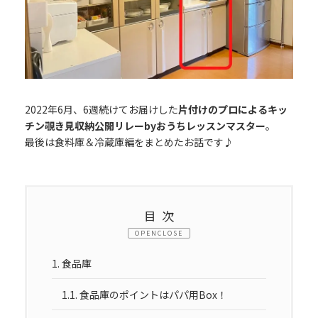
2022年6月、6週続けてお届けした
片付けのプロによるキッ
チン覗き見収納公開リレーbyおうちレッスンマスター
。
最後は食料庫＆冷蔵庫編をまとめたお話です♪
目次
CLOSE
1.
食品庫
1.1.
食品庫のポイントはパパ用Box！