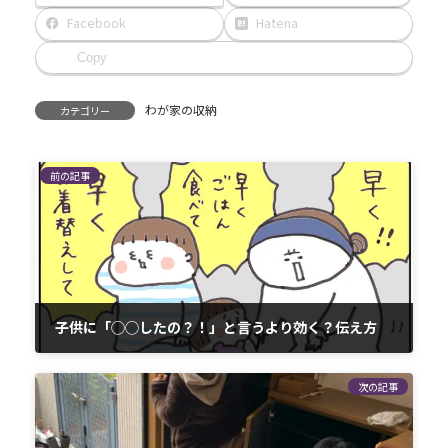
Facebook
Hatena
Copy
わが家の収納
カテゴリー
前の記事
子供に「◯◯したの？！」と言うより効く？伝え方
2022-10-23
次の記事