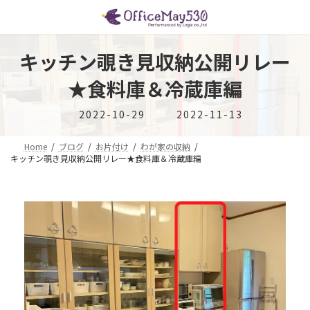
コ
ナ
ン
ビ
テ
ゲ
ン
ー
キッチン覗き見収納公開リレー
ツ
シ
へ
ョ
★食料庫＆冷蔵庫編
ス
ン
キ
に
最
2022-10-29
2022-11-13
ッ
移
終
プ
動
更
Home
ブログ
お片付け
わが家の収納
新
キッチン覗き見収納公開リレー★食料庫＆冷蔵庫編
日
時
: