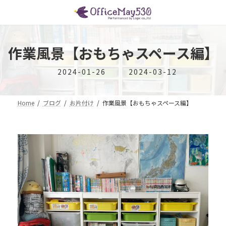
コ
ナ
ン
ビ
テ
ゲ
ン
ー
ツ
シ
作業風景【おもちゃスペース編】
へ
ョ
ス
ン
最
2024-01-26
2024-03-12
キ
に
終
ッ
移
更
プ
動
新
Home
ブログ
お片付け
作業風景【おもちゃスペース編】
日
時
: