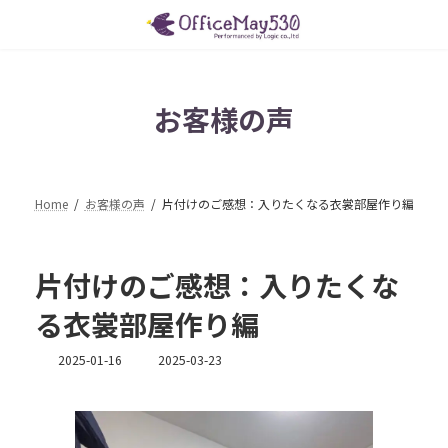
コ
ナ
ン
ビ
テ
ゲ
ン
ー
ツ
シ
お客様の声
へ
ョ
ス
ン
キ
に
ッ
移
プ
動
Home
お客様の声
片付けのご感想：入りたくなる衣裳部屋作り編
片付けのご感想：入りたくな
る衣裳部屋作り編
最
2025-01-16
2025-03-23
終
更
新
日