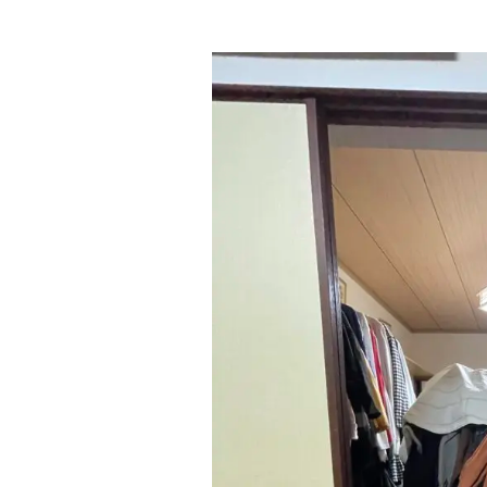
終
更
新
日
時
: