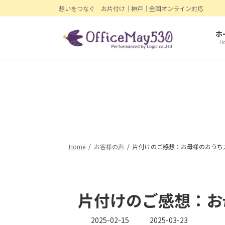
コ
ナ
想いをつなぐ お片付け｜神戸｜全国オンライン対応
ン
ビ
テ
ゲ
ホ
ン
ー
H
ツ
シ
へ
ョ
ス
ン
キ
に
ッ
移
プ
動
Home
お客様の声
片付けのご感想：お母様のおうち
片付けのご感想：お
最
2025-02-15
2025-03-23